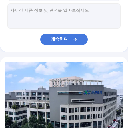
15분 1단계 IVD 코비드 19 비인두용 자가 면봉 테스트 키트
혈액 임신 급속한 시험 지구, 4-12 분 Hcg 장비 시험
5pcs 항원 급속한 시험 카세트, 15mins POCT 진단 시험 장비
현장 진료용 15-30000pg/Ml NT-ProBNP 콤보 빠른 테스트 키트
TUV 정량적 Covid 19 신속한 테스트 키트 5 또는 25 또는 50 PC/상자
계속하다
break
비인두용 IVD 8mins SARS-CoV-2 타액 항원 신속한 테스트 키트
다 팩 IVD 비강 타액 항원 급속한 시험 장비 8mins 반응
1pc 가정 항체 시험 장비, 세륨 15Mins Covid 19 시험 카세트
가족을 위한 1pc 비강 면봉 코비드-19 타액 항원 빠른 테스트 키트