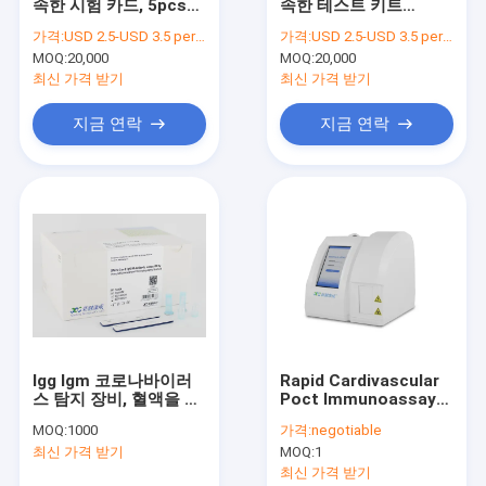
속한 시험 카드, 5pcs
속한 테스트 키트
공장 여행
IVD 급속한 Ag 시험 장
Diacegene ISO13485
가격:
USD 2.5-USD 3.5 per test
가격:
USD 2.5-USD 3.5 per test
비
등재
MOQ:
20,000
MOQ:
20,000
품질 관리
최신 가격 받기
최신 가격 받기
연락주세요
지금 연락
지금 연락
뉴스
인용문을 요구하세요
코로나19 신속 진단 키트
타액 항원 신속 검사 키트
Igg Igm 코로나바이러
Rapid Cardivascular
스 탐지 장비, 혈액을 가
Poct Immunoassay
콤보 래피드 테스트 키트
진 세륨 8mins 면역형
분석기 4-8Minutes 속
MOQ:
1000
가격:
negotiable
광 항체 시험
도
염증 테스트 키트
최신 가격 받기
MOQ:
1
최신 가격 받기