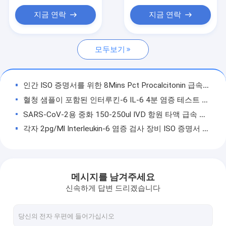
호르몬 테스트 키트
지금 연락
지금 연락
POCT 테스트 키트
모두보기
면역형광 분석기
심장 마커 시험 키트
인간 ISO 증명서를 위한 8Mins Pct Procalcitonin 급속한 시험 장비
POCT 면역분석기
혈청 샘플이 포함된 인터루킨-6 IL-6 4분 염증 테스트 키트
SARS-CoV-2용 중화 150-250ul IVD 항원 타액 급속 검사 카드
각자 2pg/Ml Interleukin-6 염증 검사 장비 ISO 증명서 의학 진단
세륨 4-8Mins Interleukin-6 급속한 인플루엔자 시험, 면역형광 급속한 Strep 시험 장비
C 반응성 단백질 급속 혈액 검사 4분 50pcs 의료 진단 테스트 키트
면역 형광 방법의 전혈 IgG IgM Covid 19 신속한 테스트 키트 POCT
메시지를 남겨주세요
POCT 면역형광법, COVID-19 Igg Igm Rapid Test
신속하게 답변 드리겠습니다
80ul 비인두 SARS-CoV-2 항원 검사 카드 IVD 의료 기기
2-30C IVD 항원 검정 코비드 19 급속한 시험 장비, 면역형광 바이러스 시험 장비