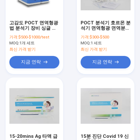
고감도 POCT 면역형광
POCT 분석기 호르몬 분
법 분석기 장비 싱글 채
석기 면역형광 면역분석
널
기
가격:
$500-$1000/test
가격:
$300-$500
MOQ:
1개 세트
MOQ:
1 세트
최신 가격 받기
최신 가격 받기
지금 연락
지금 연락
집
제품
우리에 대하여
15-20mins Ag 타액 급
15분 진단 Covid 19 신